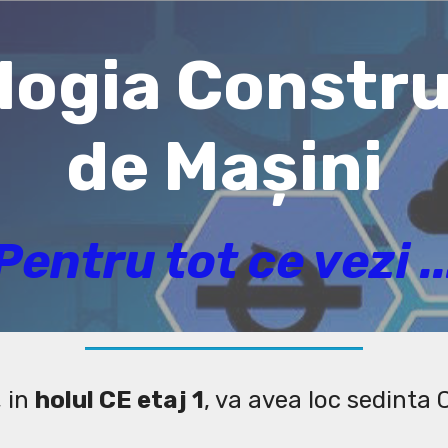
ogia Constru
de Mașini
Pentru tot ce vezi ..
, in
holul CE etaj 1
, va avea loc sedinta