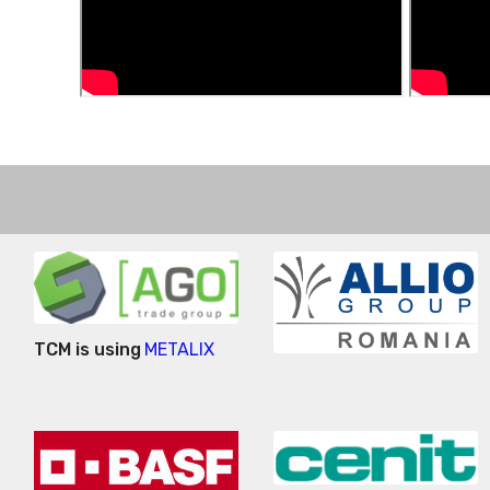
TCM is using
METALIX