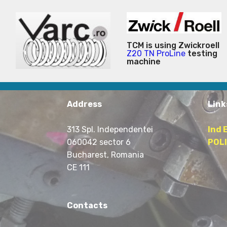
TCM is using Zwickroell
Z20 TN ProLine
testing
machine
Address
Link
313 Spl. Independentei
Ind 
060042 sector 6
POLI
Bucharest, Romania
CE 111
Contacts