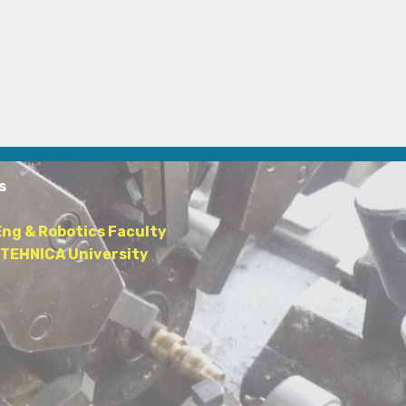
s
Eng & Robotics Faculty
TEHNICA University